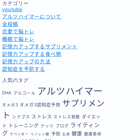
カテゴリー
youtube
アルツハイマーについて
全投稿
恋愛で脳トレ
睡眠で脳トレ
記憶力アップするサプリメント
記憶力アップする食べ物
記憶力アップの方法
認知症を予防する
人気のタグ
アルツハイマー
DHA
アルコール
サプリメン
オメガ3認知症予防
オメガ3
ト
ストレス
ダイエッ
シナプス
ストレス発散
ライティン
トレーニング
ト
ナッツ
ブログ
グ
健康
予防
健康寿命
ラベンダー
リノレン酸
五感