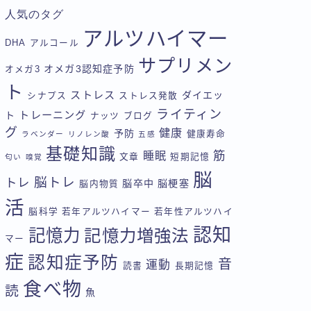
人気のタグ
アルツハイマー
DHA
アルコール
サプリメン
オメガ3認知症予防
オメガ3
ト
ストレス
ダイエッ
シナプス
ストレス発散
ライティン
トレーニング
ト
ナッツ
ブログ
グ
健康
予防
健康寿命
ラベンダー
リノレン酸
五感
基礎知識
筋
睡眠
文章
短期記憶
匂い
嗅覚
脳
脳トレ
トレ
脳卒中
脳梗塞
脳内物質
活
脳科学
若年アルツハイマー
若年性アルツハイ
認知
記憶力
記憶力増強法
マー
症
認知症予防
音
運動
読書
長期記憶
食べ物
読
魚