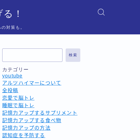
げる！
への対策も。
検索
カテゴリー
youtube
アルツハイマーについて
全投稿
恋愛で脳トレ
睡眠で脳トレ
記憶力アップするサプリメント
記憶力アップする食べ物
記憶力アップの方法
認知症を予防する