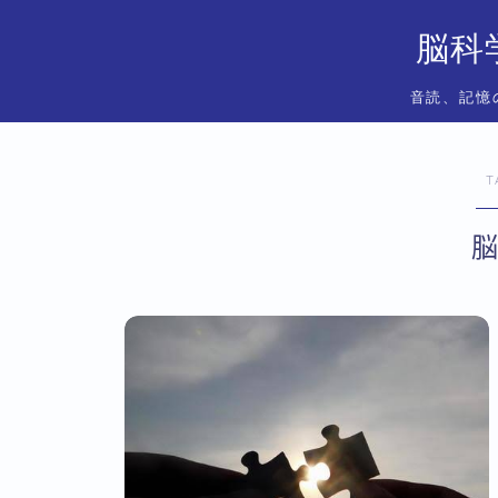
脳科
音読、記憶
T