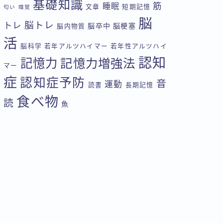
基礎知識
筋
睡眠
文章
短期記憶
匂い
嗅覚
脳
脳トレ
トレ
脳卒中
脳梗塞
脳内物質
活
脳科学
若年アルツハイマー
若年性アルツハイ
認知
記憶力
記憶力増強法
マー
症
認知症予防
音
運動
読書
長期記憶
食べ物
読
魚