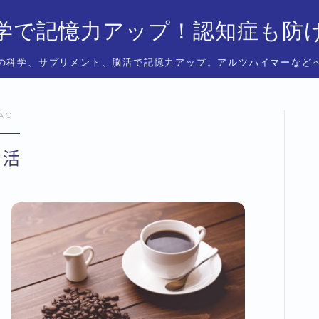
学で記憶力アップ！認知症も防
の科学、サプリメント、脳活で記憶力アップ。アルツハイマーなど
AG
脳活