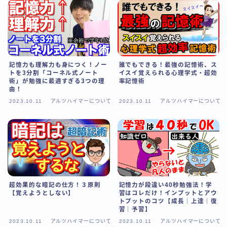
記憶力も理解力も身につく！ノー
誰でもできる！最強の記憶術、ス
トを3分割「コーネル式ノート
イスイ覚えられる心理学式・超効
術」が勉強に最適すぎる3つの理
率記憶術
由！
2023.10.11
アルツハイマーについて
2023.10.11
アルツハイマーについて
超効果的な暗記の仕方！３原則
記憶力が段違い40秒勉強法！学
【覚えようとしない】
習はコレだけ！インプットとアウ
トプットのコツ【成長｜上達｜復
習｜予習】
2023.10.11
アルツハイマーについて
2023.10.11
アルツハイマーについて