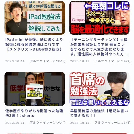
iPad mini が最強。紙に書くより
【モーニングルーティン①】※僕
記憶に残る勉強方法はこれです
が効果を保証します※ 毎日コレ
【メンタリストDaiGo切り抜き】
をするだけで人生が楽になりま
す。理性脳の人は絶対やった方が
いい【 岡田斗司夫/ 切り抜き/ サ
2023.10.11
アルツハイマーについて
2023.10.11
アルツハイマーについて
イコパス】
低学歴がやりがちな間違った勉強
早稲田首席の勉強法【暗記は書い
法3選！#shorts
て覚えるな！】
2023.10.11
アルツハイマーについて
2023.10.11
アルツハイマーについて