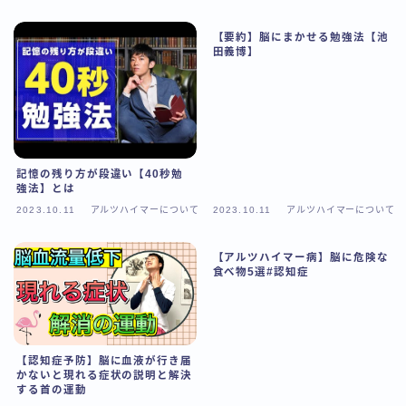
【要約】脳にまかせる勉強法【池
田義博】
記憶の残り方が段違い【40秒勉
強法】とは
2023.10.11
アルツハイマーについて
2023.10.11
アルツハイマーについて
【アルツハイマー病】脳に危険な
食べ物5選#認知症
【認知症予防】脳に血液が行き届
かないと現れる症状の説明と解決
する首の運動