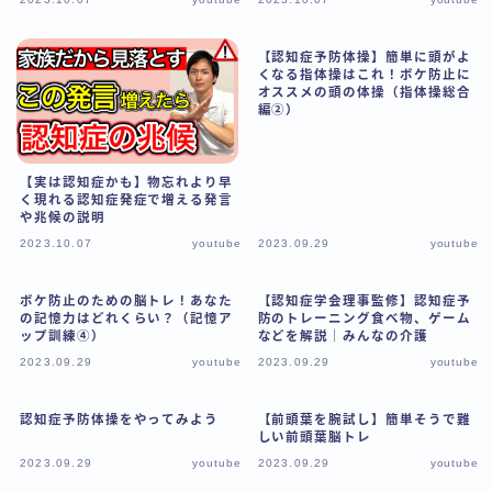
【認知症予防体操】簡単に頭がよ
くなる指体操はこれ！ボケ防止に
オススメの頭の体操（指体操総合
編②）
【実は認知症かも】物忘れより早
く現れる認知症発症で増える発言
や兆候の説明
2023.10.07
youtube
2023.09.29
youtube
ボケ防止のための脳トレ！あなた
【認知症学会理事監修】認知症予
の記憶力はどれくらい？（記憶ア
防のトレーニング食べ物、ゲーム
ップ訓練④）
などを解説｜みんなの介護
2023.09.29
youtube
2023.09.29
youtube
認知症予防体操をやってみよう
【前頭葉を腕試し】簡単そうで難
しい前頭葉脳トレ
2023.09.29
youtube
2023.09.29
youtube