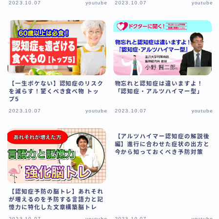
2023.10.07
youtube
2023.10.07
youtube
【一生ボケない】認知症のリスク
物忘れと認知症は違いますよ！
を減らす！驚くべき食べ物 トッ
「認知症・アルツハイマー型」
プ5
2023.10.07
youtube
2023.10.07
youtube
【アルツハイマー認知症の解説後
編】進行に合わせた症状の出方と
今から知っておくべき予防対策
【認知症予防の脳トレ】あれそれ
が増えるのを予防する言語力と記
憶力に特化した文章構築脳トレ
2023.10.07
youtube
2023.10.07
youtube