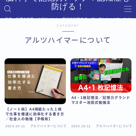
防げる！
音読、記憶の科学、サプリメント、脳活で記憶力アップ。アルツハイマーなど
MENU
への対策も。
CATEGORY
デモプリセット記事 #6
プライバシーポリシー
アルツハイマーについて
利用規約／特定商取引法に基づく表記
利用規約／特定商取引法に基づく表記
有料記事の決済完了ページ
有料記事の決済完了ページ
運営者情報
A4・1枚記憶法／記憶力グランド
マスター池田式勉強法
【ノート術】A4用紙たった１枚
で仕事を爆速に効率化する書き方
／社会人の勉強【手帳術】
2023.10.11
アルツハイマーについて
2023.10.11
アルツハイマーについて