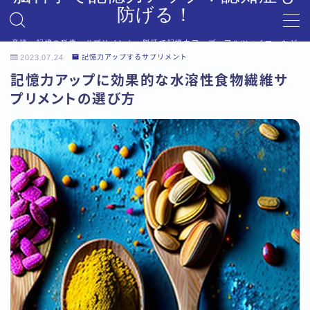
防げる！
音読、記憶の科学、サプリメント、脳活で記憶力アップ。アルツハイマーなど
MENU
への対策も。
2023.07.24
記憶力アップするサプリメント
デモプリセット記事 #6
記憶力アップに効果的な水溶性食物繊維サ
プライバシーポリシー
プリメントの選び方
利用規約／特定商取引法に基づく表記
利用規約／特定商取引法に基づく表記
有料記事の決済完了ページ
有料記事の決済完了ページ
運営者情報