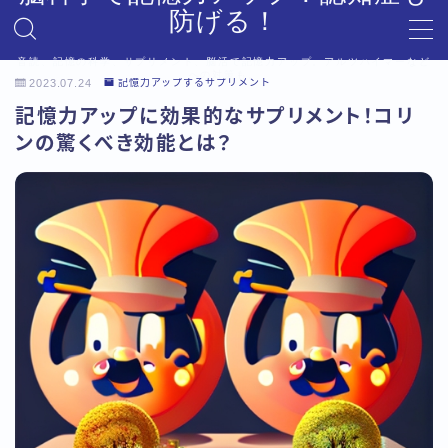
防げる！
音読、記憶の科学、サプリメント、脳活で記憶力アップ。アルツハイマーなど
MENU
への対策も。
2023.07.24
記憶力アップするサプリメント
デモプリセット記事 #6
記憶力アップに効果的なサプリメント！コリ
プライバシーポリシー
ンの驚くべき効能とは？
利用規約／特定商取引法に基づく表記
利用規約／特定商取引法に基づく表記
有料記事の決済完了ページ
有料記事の決済完了ページ
運営者情報