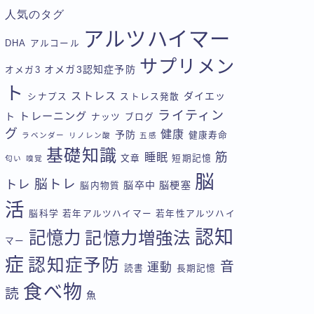
人気のタグ
アルツハイマー
DHA
アルコール
サプリメン
オメガ3認知症予防
オメガ3
ト
ストレス
ダイエッ
シナプス
ストレス発散
ライティン
トレーニング
ト
ナッツ
ブログ
グ
健康
予防
健康寿命
ラベンダー
リノレン酸
五感
基礎知識
筋
睡眠
文章
短期記憶
匂い
嗅覚
脳
脳トレ
トレ
脳卒中
脳梗塞
脳内物質
活
脳科学
若年アルツハイマー
若年性アルツハイ
認知
記憶力
記憶力増強法
マー
症
認知症予防
音
運動
読書
長期記憶
食べ物
読
魚