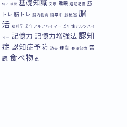
基礎知識
筋
睡眠
文章
短期記憶
匂い
嗅覚
脳
脳トレ
トレ
脳卒中
脳梗塞
脳内物質
活
脳科学
若年アルツハイマー
若年性アルツハイ
認知
記憶力
記憶力増強法
マー
症
認知症予防
音
運動
読書
長期記憶
食べ物
読
魚