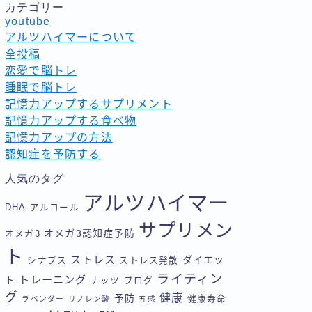
カテゴリー
youtube
アルツハイマーについて
全投稿
恋愛で脳トレ
睡眠で脳トレ
記憶力アップするサプリメント
記憶力アップする食べ物
記憶力アップの方法
認知症を予防する
人気のタグ
アルツハイマー
DHA
アルコール
サプリメン
オメガ3認知症予防
オメガ3
ト
ストレス
ダイエッ
シナプス
ストレス発散
ライティン
トレーニング
ト
ナッツ
ブログ
グ
健康
予防
健康寿命
ラベンダー
リノレン酸
五感