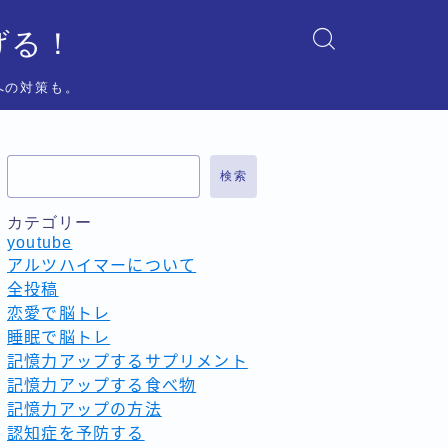
げる！
への対策も。
検索
カテゴリー
youtube
アルツハイマーについて
全投稿
恋愛で脳トレ
睡眠で脳トレ
記憶力アップするサプリメント
記憶力アップする食べ物
記憶力アップの方法
認知症を予防する