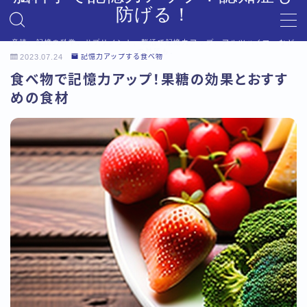
防げる！
音読、記憶の科学、サプリメント、脳活で記憶力アップ。アルツハイマーなど
MENU
への対策も。
2023.07.24
記憶力アップする食べ物
デモプリセット記事 #6
食べ物で記憶力アップ！果糖の効果とおすす
プライバシーポリシー
めの食材
利用規約／特定商取引法に基づく表記
利用規約／特定商取引法に基づく表記
有料記事の決済完了ページ
有料記事の決済完了ページ
運営者情報