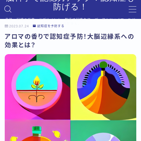
防げる！
音読、記憶の科学、サプリメント、脳活で記憶力アップ。アルツハイマーなど
MENU
への対策も。
2023.07.24
認知症を予防する
デモプリセット記事 #6
アロマの香りで認知症予防！大脳辺縁系への
プライバシーポリシー
効果とは？
利用規約／特定商取引法に基づく表記
利用規約／特定商取引法に基づく表記
有料記事の決済完了ページ
有料記事の決済完了ページ
運営者情報