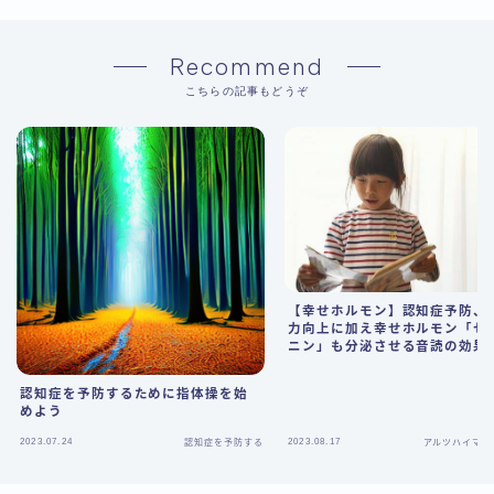
Recommend
こちらの記事もどうぞ
【幸せホルモン】認知症予防、
力向上に加え幸せホルモン「セ
ニン」も分泌させる音読の効果
は！？
認知症を予防するために指体操を始
めよう
2023.07.24
2023.08.17
認知症を予防する
アルツハイマー