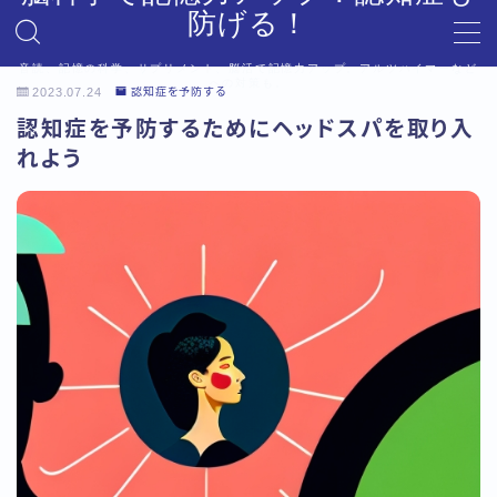
防げる！
音読、記憶の科学、サプリメント、脳活で記憶力アップ。アルツハイマーなど
MENU
への対策も。
2023.07.24
認知症を予防する
デモプリセット記事 #6
認知症を予防するためにヘッドスパを取り入
プライバシーポリシー
れよう
利用規約／特定商取引法に基づく表記
利用規約／特定商取引法に基づく表記
有料記事の決済完了ページ
有料記事の決済完了ページ
運営者情報