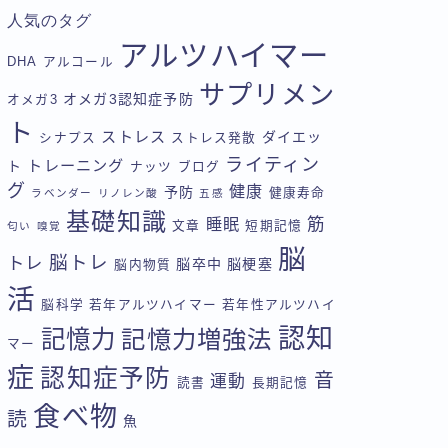
人気のタグ
アルツハイマー
DHA
アルコール
サプリメン
オメガ3認知症予防
オメガ3
ト
ストレス
ダイエッ
シナプス
ストレス発散
ライティン
トレーニング
ト
ナッツ
ブログ
グ
健康
予防
健康寿命
ラベンダー
リノレン酸
五感
基礎知識
筋
睡眠
文章
短期記憶
匂い
嗅覚
脳
脳トレ
トレ
脳卒中
脳梗塞
脳内物質
活
脳科学
若年アルツハイマー
若年性アルツハイ
認知
記憶力
記憶力増強法
マー
症
認知症予防
音
運動
読書
長期記憶
食べ物
読
魚