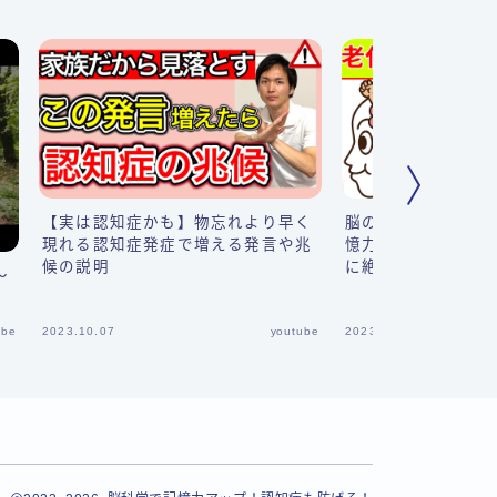
【実は認知症かも】物忘れより早く
脳の老化を止めもう
現れる認知症発症で増える発言や兆
憶力の低下や判断力
候の説明
に絶対に最優先でや
〜
レーニング!
ube
2023.10.07
youtube
2023.10.06