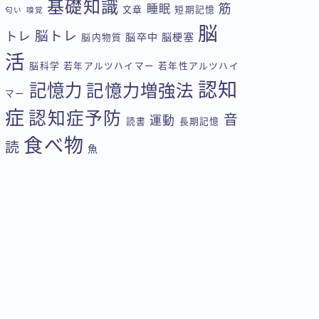
基礎知識
筋
睡眠
文章
短期記憶
匂い
嗅覚
脳
脳トレ
トレ
脳卒中
脳梗塞
脳内物質
活
脳科学
若年アルツハイマー
若年性アルツハイ
認知
記憶力
記憶力増強法
マー
症
認知症予防
音
運動
読書
長期記憶
食べ物
読
魚