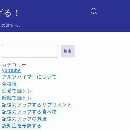
げる！
への対策も。
検索
カテゴリー
youtube
アルツハイマーについて
全投稿
恋愛で脳トレ
睡眠で脳トレ
記憶力アップするサプリメント
記憶力アップする食べ物
記憶力アップの方法
認知症を予防する