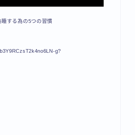
熟睡する為の5つの習慣
02b3Y9RCzsT2k4no6LN-g?