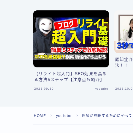
認知症
法！！
【リライト超入門】SEO効果を高め
る方法5ステップ【注意点も紹介】
2023.09.30
youtube
2023.10.0
HOME
youtube
医師が熟睡するためにやって
＞
＞