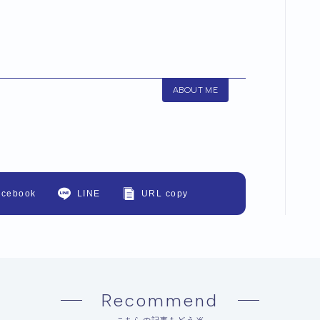
ABOUT ME
acebook
LINE
URL copy
Recommend