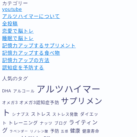
カテゴリー
youtube
アルツハイマーについて
全投稿
恋愛で脳トレ
睡眠で脳トレ
記憶力アップするサプリメント
記憶力アップする食べ物
記憶力アップの方法
認知症を予防する
人気のタグ
アルツハイマー
DHA
アルコール
サプリメン
オメガ3認知症予防
オメガ3
ト
ストレス
ダイエッ
シナプス
ストレス発散
ライティン
トレーニング
ト
ナッツ
ブログ
グ
健康
予防
健康寿命
ラベンダー
リノレン酸
五感