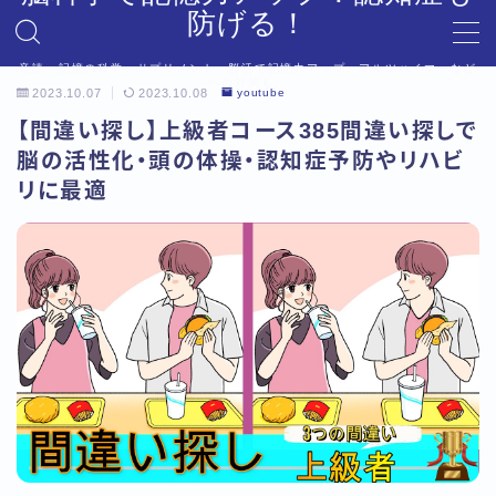
防げる！
音読、記憶の科学、サプリメント、脳活で記憶力アップ。アルツハイマーなど
MENU
への対策も。
2023.10.07
2023.10.08
youtube
デモプリセット記事 #6
【間違い探し】上級者コース385間違い探しで
プライバシーポリシー
脳の活性化・頭の体操・認知症予防やリハビ
利用規約／特定商取引法に基づく表記
リに最適
利用規約／特定商取引法に基づく表記
有料記事の決済完了ページ
有料記事の決済完了ページ
運営者情報