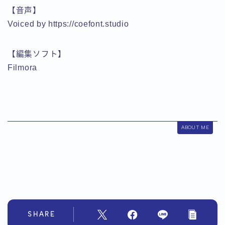
【音声】
Voiced by https://coefont.studio
【編集ソフト】
Filmora
ABOUT ME
SHARE