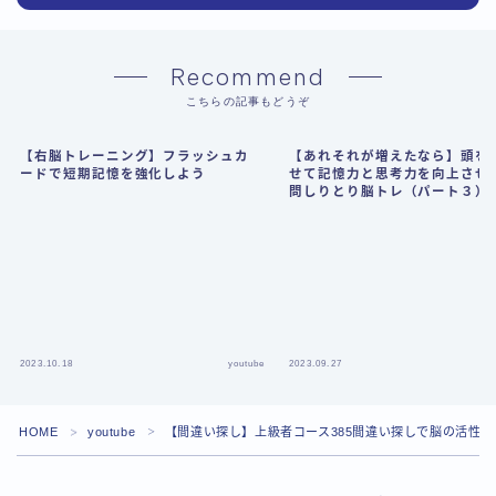
Recommend
こちらの記事もどうぞ
【右脳トレーニング】フラッシュカ
【あれそれが増えたなら】頭を
ードで短期記憶を強化しよう
せて記憶力と思考力を向上させる
問しりとり脳トレ（パート３）
2023.10.18
youtube
2023.09.27
HOME
youtube
【間違い探し】上級者コース385間違い探しで脳の活性
＞
＞