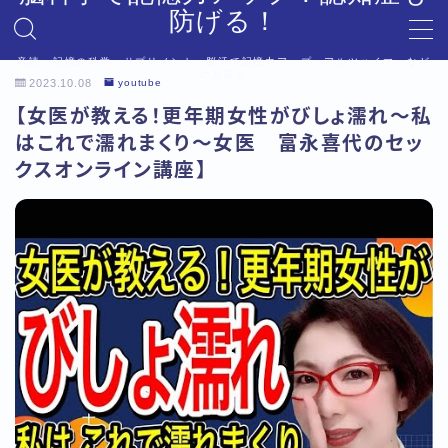
防げる！
音読、記憶の科学、サプリメント、脳活で記憶力アップ。アルツハイマーなど
MENU
への対策も。
2023.10.08
youtube
デモプリセット記事 #6
【女医が教える！更年期女性がびしょ濡れ～私
プライバシーポリシー
はこれで濡れまくり～女医 富永喜代のセッ
利用規約／特定商取引法に基づく表記
クスオンライン講座】
利用規約／特定商取引法に基づく表記
有料記事の決済完了ページ
有料記事の決済完了ページ
運営者情報