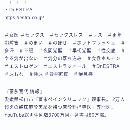
↓ ↓ ↓
・Dr.ESTRA
https://estra.co.jp/
＃女医 ＃セックス ＃セックスレス ＃レス ＃更年
期障害 ＃めまい ＃のぼせ ＃ホットフラッシュ ＃
多汗 ＃不眠 ＃夜間覚醒 ＃早朝覚醒 ＃性交痛 ＃
やる気が出ない ＃気分の落ち込み ＃女性ホルモン
＃エストロゲン ＃エストラジオール ＃Dr.ESTRA
＃尿もれ ＃頻尿 ＃骨盤底筋 ＃倦怠感
『富永喜代 情報』
愛媛県松山市『富永ペインクリニック』理事長。 2万人
超えの臨床麻酔実績を持つ麻酔科指導医・専門医。
YouTube総再生回数3700万回。著書は80万部。