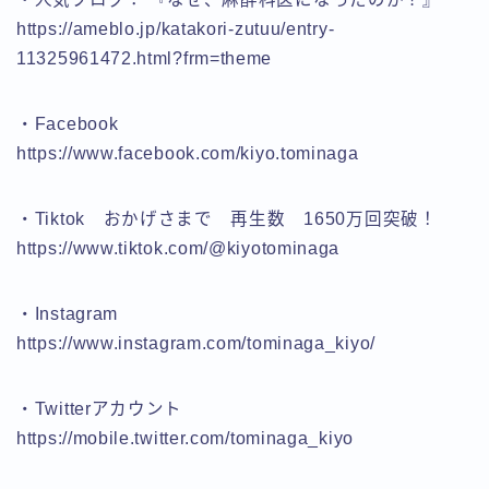
https://ameblo.jp/katakori-zutuu/entry-
11325961472.html?frm=theme
・Facebook
https://www.facebook.com/kiyo.tominaga
・Tiktok おかげさまで 再生数 1650万回突破！
https://www.tiktok.com/@kiyotominaga
・Instagram
https://www.instagram.com/tominaga_kiyo/
・Twitterアカウント
https://mobile.twitter.com/tominaga_kiyo