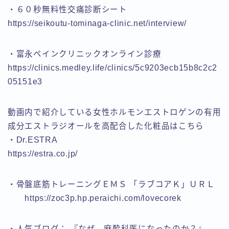
・６０秒無料性交痛診断シート
https://seikoutu-tominaga-clinic.net/interview/
・富永ペインクリニックオンライン診療
https://clinics.medley.life/clinics/5c9203ecb15b8c2c2
05151e3
動画内で紹介している女性ホルモンエストロゲンの有用
成分エストラジオールを高配合した化粧品はこちら
・Dr.ESTRA
https://estra.co.jp/
・骨盤底筋トレーニングＥＭＳ 「ラブコアＫ」ＵＲＬ
https://zoc3p.hp.peraichi.com/lovecorek
・人気ブログ： 『なぜ、麻酔科医になったのか？』