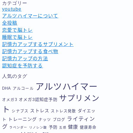
カテゴリー
youtube
アルツハイマーについて
全投稿
恋愛で脳トレ
睡眠で脳トレ
記憶力アップするサプリメント
記憶力アップする食べ物
記憶力アップの方法
認知症を予防する
人気のタグ
アルツハイマー
DHA
アルコール
サプリメン
オメガ3認知症予防
オメガ3
ト
ストレス
ダイエッ
シナプス
ストレス発散
ライティン
トレーニング
ト
ナッツ
ブログ
グ
健康
予防
健康寿命
ラベンダー
リノレン酸
五感