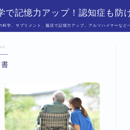
学で記憶力アップ！認知症も防
の科学、サプリメント、脳活で記憶力アップ。アルツハイマーなど
AG
読書