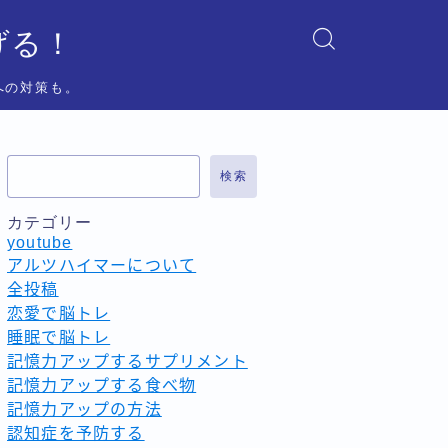
げる！
への対策も。
検索
カテゴリー
youtube
アルツハイマーについて
全投稿
恋愛で脳トレ
睡眠で脳トレ
記憶力アップするサプリメント
記憶力アップする食べ物
記憶力アップの方法
認知症を予防する