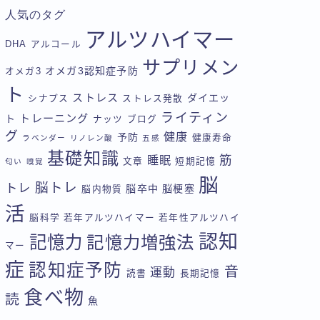
人気のタグ
アルツハイマー
DHA
アルコール
サプリメン
オメガ3認知症予防
オメガ3
ト
ストレス
ダイエッ
シナプス
ストレス発散
ライティン
トレーニング
ト
ナッツ
ブログ
グ
健康
予防
健康寿命
ラベンダー
リノレン酸
五感
基礎知識
筋
睡眠
文章
短期記憶
匂い
嗅覚
脳
脳トレ
トレ
脳卒中
脳梗塞
脳内物質
活
脳科学
若年アルツハイマー
若年性アルツハイ
認知
記憶力
記憶力増強法
マー
症
認知症予防
音
運動
読書
長期記憶
食べ物
読
魚