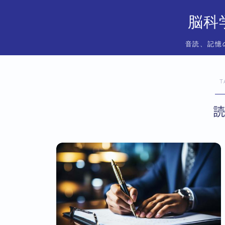
脳科
音読、記憶
T