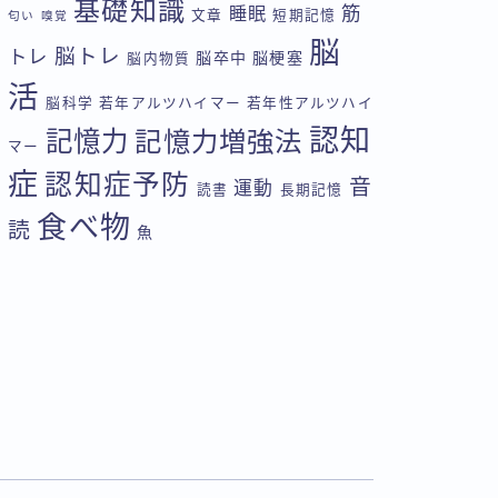
基礎知識
筋
睡眠
文章
短期記憶
匂い
嗅覚
脳
脳トレ
トレ
脳卒中
脳梗塞
脳内物質
活
脳科学
若年アルツハイマー
若年性アルツハイ
認知
記憶力
記憶力増強法
マー
症
認知症予防
音
運動
読書
長期記憶
食べ物
読
魚