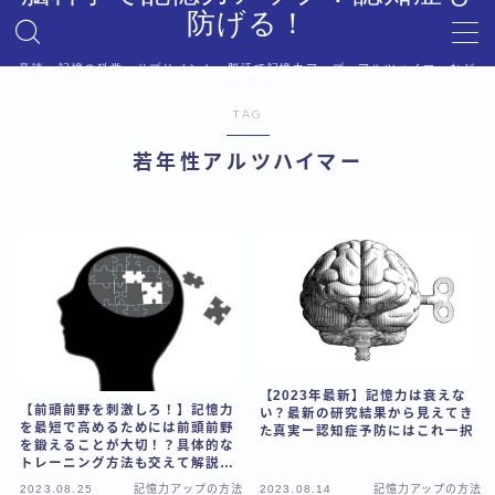
防げる！
音読、記憶の科学、サプリメント、脳活で記憶力アップ。アルツハイマーなど
MENU
への対策も。
デモプリセット記事 #6
TAG
プライバシーポリシー
若年性アルツハイマー
利用規約／特定商取引法に基づく表記
利用規約／特定商取引法に基づく表記
有料記事の決済完了ページ
有料記事の決済完了ページ
運営者情報
【2023年最新】記憶力は衰えな
【前頭前野を刺激しろ！】記憶力
い？最新の研究結果から見えてき
を最短で高めるためには前頭前野
た真実ー認知症予防にはこれ一択
を鍛えることが大切！？具体的な
トレーニング方法も交えて解説し
ます
2023.08.25
記憶力アップの方法
2023.08.14
記憶力アップの方法