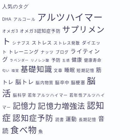
人気のタグ
アルツハイマー
DHA
アルコール
サプリメン
オメガ3認知症予防
オメガ3
ト
ストレス
ダイエッ
シナプス
ストレス発散
ライティン
トレーニング
ト
ナッツ
ブログ
グ
健康
予防
健康寿命
ラベンダー
リノレン酸
五感
基礎知識
筋
睡眠
文章
短期記憶
匂い
嗅覚
脳
脳トレ
トレ
脳卒中
脳梗塞
脳内物質
活
脳科学
若年アルツハイマー
若年性アルツハイ
認知
記憶力
記憶力増強法
マー
症
認知症予防
音
運動
読書
長期記憶
食べ物
読
魚