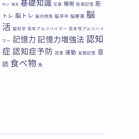
基礎知識
筋
睡眠
文章
短期記憶
匂い
嗅覚
脳
脳トレ
トレ
脳卒中
脳梗塞
脳内物質
活
脳科学
若年アルツハイマー
若年性アルツハイ
認知
記憶力
記憶力増強法
マー
症
認知症予防
音
運動
読書
長期記憶
食べ物
読
魚