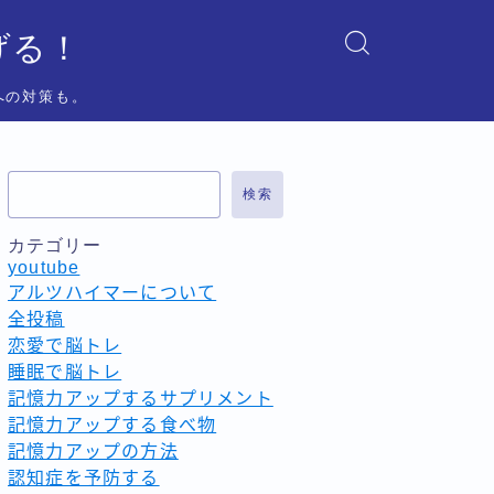
げる！
への対策も。
検索
カテゴリー
youtube
アルツハイマーについて
全投稿
恋愛で脳トレ
睡眠で脳トレ
記憶力アップするサプリメント
記憶力アップする食べ物
記憶力アップの方法
認知症を予防する