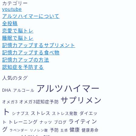
カテゴリー
youtube
アルツハイマーについて
全投稿
恋愛で脳トレ
睡眠で脳トレ
記憶力アップするサプリメント
記憶力アップする食べ物
記憶力アップの方法
認知症を予防する
人気のタグ
アルツハイマー
DHA
アルコール
サプリメン
オメガ3認知症予防
オメガ3
ト
ストレス
ダイエッ
シナプス
ストレス発散
ライティン
トレーニング
ト
ナッツ
ブログ
グ
健康
予防
健康寿命
ラベンダー
リノレン酸
五感