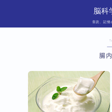
脳科
音読、記憶
T
腸