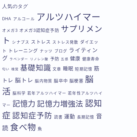
人気のタグ
アルツハイマー
DHA
アルコール
サプリメン
オメガ3認知症予防
オメガ3
ト
ストレス
ダイエッ
シナプス
ストレス発散
ライティン
トレーニング
ト
ナッツ
ブログ
グ
健康
予防
健康寿命
ラベンダー
リノレン酸
五感
基礎知識
筋
睡眠
文章
短期記憶
匂い
嗅覚
脳
脳トレ
トレ
脳卒中
脳梗塞
脳内物質
活
脳科学
若年アルツハイマー
若年性アルツハイ
認知
記憶力
記憶力増強法
マー
症
認知症予防
音
運動
読書
長期記憶
食べ物
読
魚