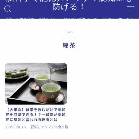
防げる！
音読、記憶の科学、サプリメント、脳活で記憶力アップ。アルツハイマーなど
MENU
への対策も。
デモプリセット記事 #6
TAG
プライバシーポリシー
緑茶
利用規約／特定商取引法に基づく表記
利用規約／特定商取引法に基づく表記
有料記事の決済完了ページ
有料記事の決済完了ページ
運営者情報
【大革命】緑茶を飲むだけで認知
症を回避できる！？－緑茶が認知
症に有効と言われる理由とは
2023.08.13
記憶力アップする食べ物