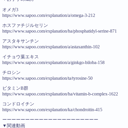
オメガ3
https://www.sapoo.com/explanation/a/omega-3-212
ホスファチジルセリン
https://www.sapoo.com/explanation/ha/phosphatidyl-serine-871
アスタキサンチン
https://www.sapoo.com/explanation/a/astaxanthin-102
イチョウ葉エキス
https://www.sapoo.com/explanation/a/ginkgo-biloba-158
チロシン
https://www.sapoo.com/explanation/ta/tyrosine-50
ビタミンB群
https://www.sapoo.com/explanation/ha/vitamin-b-complex-1622
コンドロイチン
https://www.sapoo.com/explanation/ka/chondroitin-415
ーーーーーーーーーーーーーーーーーーーーー
▼関連動画