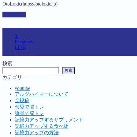
OtoLogic(https://otologic.jp)
ABOUT ME
SHARE
X
Facebook
LINE
URL copy
検索
検索
カテゴリー
youtube
アルツハイマーについて
全投稿
恋愛で脳トレ
睡眠で脳トレ
記憶力アップするサプリメント
記憶力アップする食べ物
記憶力アップの方法