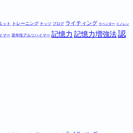
ライティング
トレーニング
エット
ナッツ
ブログ
ラベンダー
リノレン
認
記憶力
記憶力増強法
イマー
若年性アルツハイマー