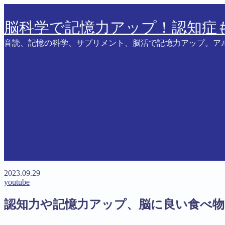
脳科学で記憶力アップ！認知症
音読、記憶の科学、サプリメント、脳活で記憶力アップ。ア
MENU
デモプリセット記事 #6
プライバシーポリシー
利用規約／特定商取引法に基づく表記
利用規約／特定商取引法に基づく表記
有料記事の決済完了ページ
有料記事の決済完了ページ
運営者情報
2023.09.29
youtube
認知力や記憶力アップ、脳に良い食べ