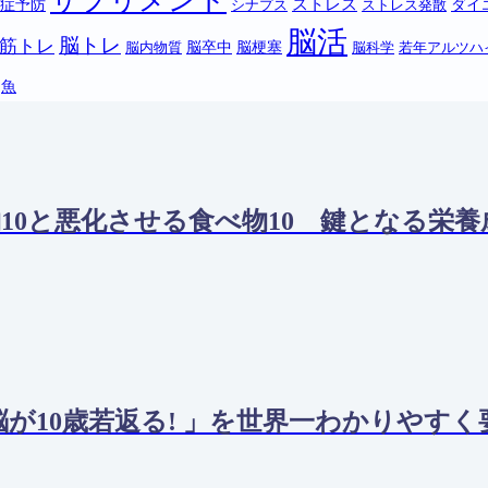
サプリメント
ストレス
知症予防
ダイ
シナプス
ストレス発散
脳活
脳トレ
筋トレ
脳卒中
脳梗塞
脳内物質
脳科学
若年アルツハ
魚
10と悪化させる食べ物10 鍵となる栄
脳が10歳若返る! 」を世界一わかりやす