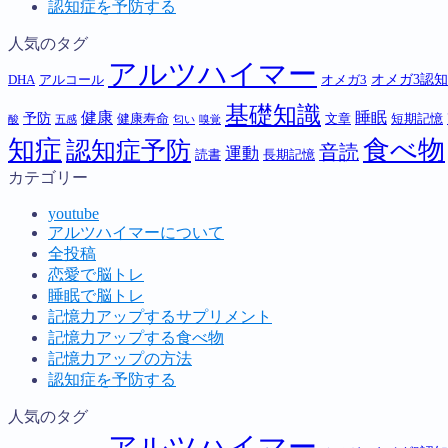
認知症を予防する
人気のタグ
アルツハイマー
オメガ3認
DHA
アルコール
オメガ3
基礎知識
健康
睡眠
予防
健康寿命
文章
短期記憶
酸
五感
匂い
嗅覚
知症
食べ物
認知症予防
音読
運動
読書
長期記憶
カテゴリー
youtube
アルツハイマーについて
全投稿
恋愛で脳トレ
睡眠で脳トレ
記憶力アップするサプリメント
記憶力アップする食べ物
記憶力アップの方法
認知症を予防する
人気のタグ
アルツハイマー