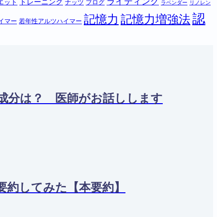
ライティング
トレーニング
エット
ナッツ
ブログ
ラベンダー
リノレン
認
記憶力
記憶力増強法
イマー
若年性アルツハイマー
養成分は？ 医師がお話しします
く要約してみた【本要約】