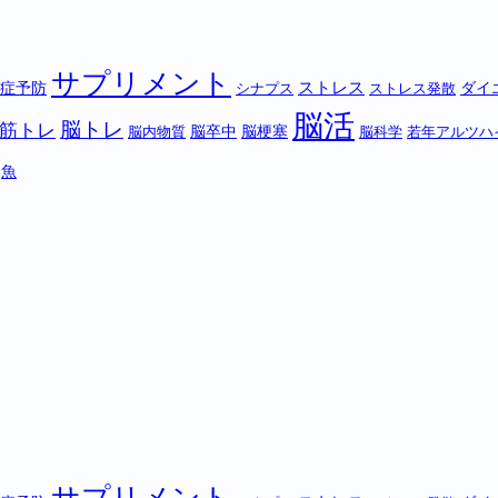
サプリメント
ストレス
知症予防
ダイ
シナプス
ストレス発散
脳活
脳トレ
筋トレ
脳卒中
脳梗塞
脳内物質
脳科学
若年アルツハ
魚