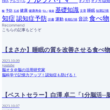
オメガ3認
DHA
アルコール
オメガ3
基礎知識
健康
睡眠
予防
健康寿命
文章
短期記憶
酸
五感
匂い
嗅覚
知症
食べ物
認知症予防
音読
運動
読書
長期記憶
Recommend
こちらの記事もどうぞ
【まさか】睡眠の質を改善させる食べ物
2023.10.09
youtube
脳オタ＠脳の活用研究家
脳科学で記憶力アップ！認知症も防げる！
【ベストセラー】白澤 卓二「1分脳活─
2023.10.07