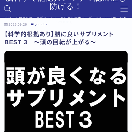
防げる！
音読、記憶の科学、サプリメント、脳活で記憶力アップ。アルツハイマーなど
MENU
への対策も。
2023.09.29
youtube
デモプリセット記事 #6
【科学的根拠あり】脳に良いサプリメント
プライバシーポリシー
BEST 3 ～頭の回転が上がる～
利用規約／特定商取引法に基づく表記
利用規約／特定商取引法に基づく表記
有料記事の決済完了ページ
有料記事の決済完了ページ
運営者情報