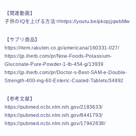
【関連動画】
子供のIQを上げる方法⇒https://youtu.be/pkopjjqwbMw
【サプリ商品】
https://item.rakuten.co.jp/americana/160331-027/
https://jp.iherb.com/pr/Now-Foods-Potassium-
Gluconate-Pure-Powder-1-lb-454-g/13939
https://jp.iherb.com/pr/Doctor-s-Best-SAM-e-Double-
Strength-400-mg-60-Enteric-Coated-Tablets/34892
【参考文献】
https://pubmed.ncbi.nlm.nih.gov/2183633/
https://pubmed.ncbi.nlm.nih.gov/8441793/
https://pubmed.ncbi.nlm.nih.gov/17942838/