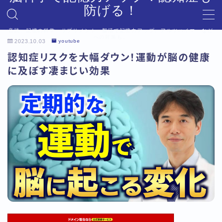
防げる！
音読、記憶の科学、サプリメント、脳活で記憶力アップ。アルツハイマーなど
MENU
への対策も。
2023.10.03
youtube
デモプリセット記事 #6
認知症リスクを大幅ダウン！運動が脳の健康
プライバシーポリシー
に及ぼす凄まじい効果
利用規約／特定商取引法に基づく表記
利用規約／特定商取引法に基づく表記
有料記事の決済完了ページ
有料記事の決済完了ページ
運営者情報