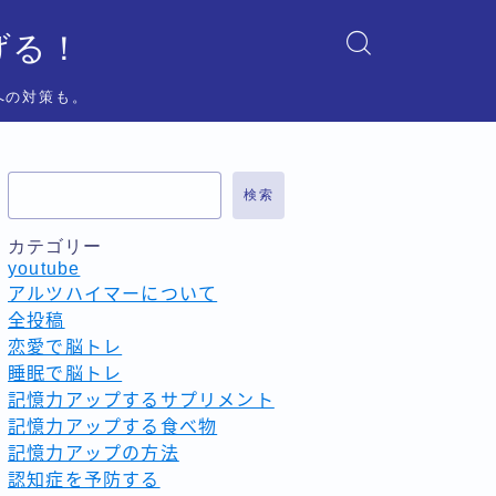
げる！
への対策も。
検索
カテゴリー
youtube
アルツハイマーについて
全投稿
恋愛で脳トレ
睡眠で脳トレ
記憶力アップするサプリメント
記憶力アップする食べ物
記憶力アップの方法
認知症を予防する