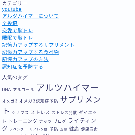
カテゴリー
youtube
アルツハイマーについて
全投稿
恋愛で脳トレ
睡眠で脳トレ
記憶力アップするサプリメント
記憶力アップする食べ物
記憶力アップの方法
認知症を予防する
人気のタグ
アルツハイマー
DHA
アルコール
サプリメン
オメガ3認知症予防
オメガ3
ト
ストレス
ダイエッ
シナプス
ストレス発散
ライティン
トレーニング
ト
ナッツ
ブログ
グ
健康
予防
健康寿命
ラベンダー
リノレン酸
五感