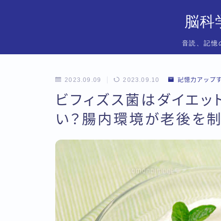
脳科
音読、記憶
2023.09.09
2023.09.10
記憶力アップ
ビフィズス菌はダイエッ
い？腸内環境が老後を制