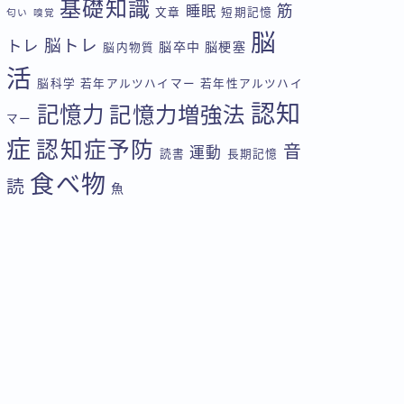
基礎知識
筋
睡眠
文章
短期記憶
匂い
嗅覚
脳
脳トレ
トレ
脳卒中
脳梗塞
脳内物質
活
脳科学
若年アルツハイマー
若年性アルツハイ
認知
記憶力
記憶力増強法
マー
症
認知症予防
音
運動
読書
長期記憶
食べ物
読
魚