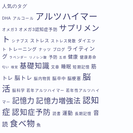
人気のタグ
アルツハイマー
DHA
アルコール
サプリメン
オメガ3認知症予防
オメガ3
ト
ストレス
ダイエッ
シナプス
ストレス発散
ライティン
トレーニング
ト
ナッツ
ブログ
グ
健康
予防
健康寿命
ラベンダー
リノレン酸
五感
基礎知識
筋
睡眠
文章
短期記憶
匂い
嗅覚
脳
脳トレ
トレ
脳卒中
脳梗塞
脳内物質
活
脳科学
若年アルツハイマー
若年性アルツハイ
認知
記憶力
記憶力増強法
マー
症
認知症予防
音
運動
読書
長期記憶
食べ物
読
魚