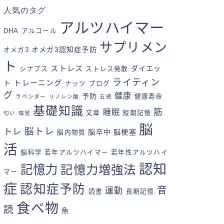
人気のタグ
アルツハイマー
DHA
アルコール
サプリメン
オメガ3認知症予防
オメガ3
ト
ストレス
ダイエッ
シナプス
ストレス発散
ライティン
トレーニング
ト
ナッツ
ブログ
グ
健康
予防
健康寿命
ラベンダー
リノレン酸
五感
基礎知識
筋
睡眠
文章
短期記憶
匂い
嗅覚
脳
脳トレ
トレ
脳卒中
脳梗塞
脳内物質
活
脳科学
若年アルツハイマー
若年性アルツハイ
認知
記憶力
記憶力増強法
マー
症
認知症予防
音
運動
読書
長期記憶
食べ物
読
魚