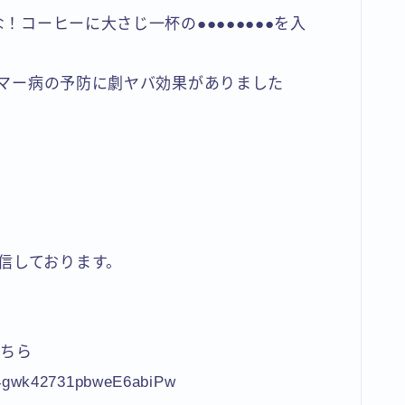
な！コーヒーに大さじ一杯の●●●●●●●●を入
ハイマー病の予防に劇ヤバ効果がありました
信しております。
こちら
C4gwk42731pbweE6abiPw