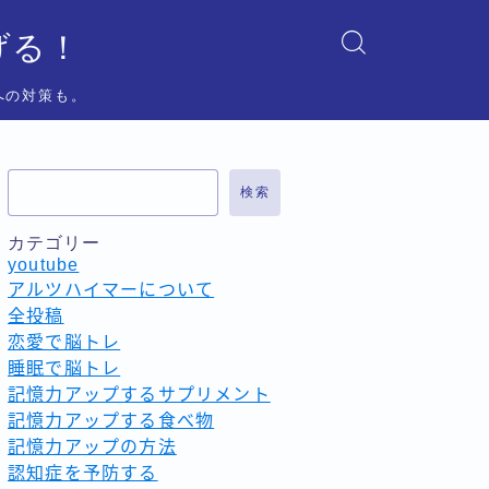
げる！
への対策も。
検索
カテゴリー
youtube
アルツハイマーについて
全投稿
恋愛で脳トレ
睡眠で脳トレ
記憶力アップするサプリメント
記憶力アップする食べ物
記憶力アップの方法
認知症を予防する