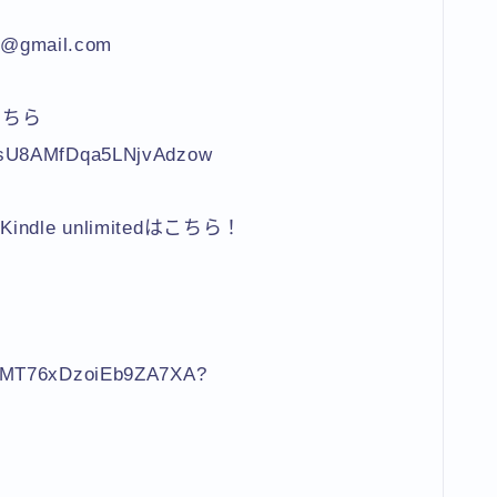
0@gmail.com
こちら
jNsU8AMfDqa5LNjvAdzow
e unlimitedはこちら！
leMT76xDzoiEb9ZA7XA?