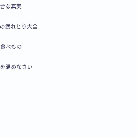
都合な真実
の疲れとり大全
る食べもの
臓を温めなさい