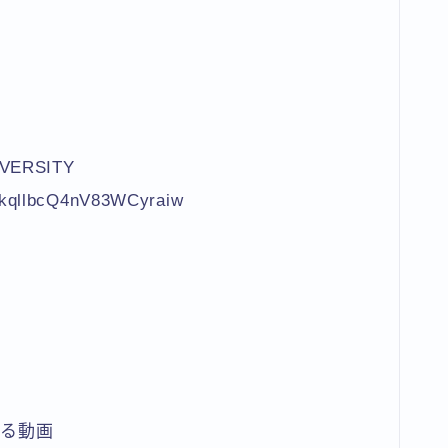
話
VERSITY
4kqllbcQ4nV83WCyraiw
する動画