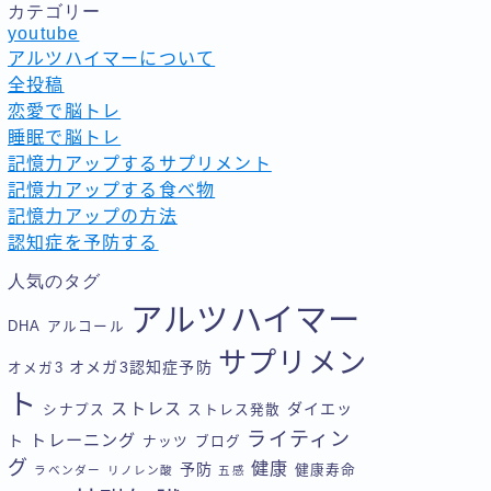
カテゴリー
youtube
アルツハイマーについて
全投稿
恋愛で脳トレ
睡眠で脳トレ
記憶力アップするサプリメント
記憶力アップする食べ物
記憶力アップの方法
認知症を予防する
人気のタグ
アルツハイマー
DHA
アルコール
サプリメン
オメガ3認知症予防
オメガ3
ト
ストレス
ダイエッ
シナプス
ストレス発散
ライティン
トレーニング
ト
ナッツ
ブログ
グ
健康
予防
健康寿命
ラベンダー
リノレン酸
五感