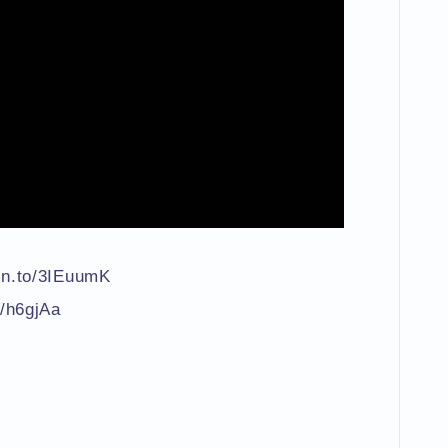
zn.to/3IEuumK
o/h6gjAa