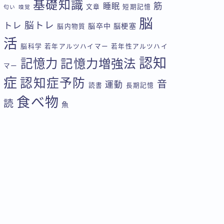
基礎知識
筋
睡眠
文章
短期記憶
匂い
嗅覚
脳
脳トレ
トレ
脳卒中
脳梗塞
脳内物質
活
脳科学
若年アルツハイマー
若年性アルツハイ
認知
記憶力
記憶力増強法
マー
症
認知症予防
音
運動
読書
長期記憶
食べ物
読
魚