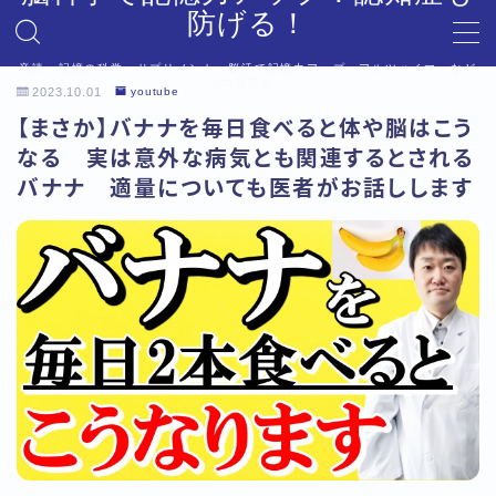
防げる！
音読、記憶の科学、サプリメント、脳活で記憶力アップ。アルツハイマーなど
MENU
への対策も。
2023.10.01
youtube
デモプリセット記事 #6
【まさか】バナナを毎日食べると体や脳はこう
プライバシーポリシー
なる 実は意外な病気とも関連するとされる
利用規約／特定商取引法に基づく表記
バナナ 適量についても医者がお話しします
利用規約／特定商取引法に基づく表記
有料記事の決済完了ページ
有料記事の決済完了ページ
運営者情報