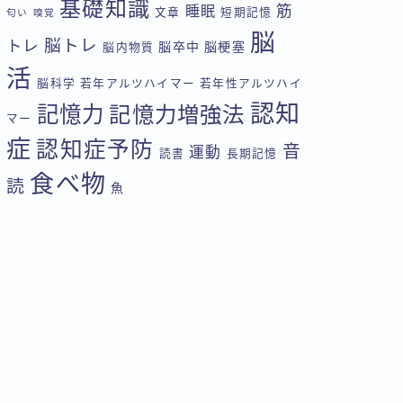
基礎知識
筋
睡眠
文章
短期記憶
匂い
嗅覚
脳
脳トレ
トレ
脳卒中
脳梗塞
脳内物質
活
脳科学
若年アルツハイマー
若年性アルツハイ
認知
記憶力
記憶力増強法
マー
症
認知症予防
音
運動
読書
長期記憶
食べ物
読
魚