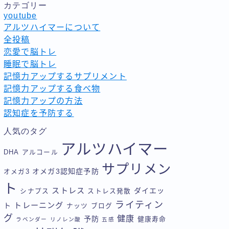
カテゴリー
youtube
アルツハイマーについて
全投稿
恋愛で脳トレ
睡眠で脳トレ
記憶力アップするサプリメント
記憶力アップする食べ物
記憶力アップの方法
認知症を予防する
人気のタグ
アルツハイマー
DHA
アルコール
サプリメン
オメガ3認知症予防
オメガ3
ト
ストレス
ダイエッ
シナプス
ストレス発散
ライティン
トレーニング
ト
ナッツ
ブログ
グ
健康
予防
健康寿命
ラベンダー
リノレン酸
五感