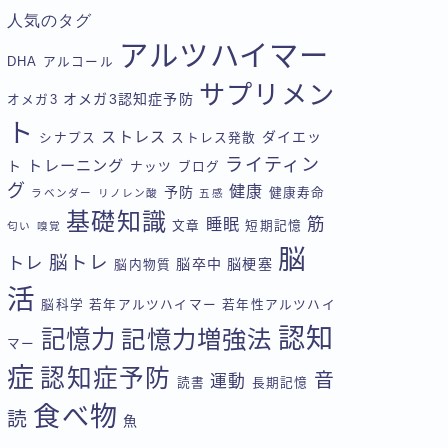
人気のタグ
アルツハイマー
DHA
アルコール
サプリメン
オメガ3認知症予防
オメガ3
ト
ストレス
ダイエッ
シナプス
ストレス発散
ライティン
トレーニング
ト
ナッツ
ブログ
グ
健康
予防
健康寿命
ラベンダー
リノレン酸
五感
基礎知識
筋
睡眠
文章
短期記憶
匂い
嗅覚
脳
脳トレ
トレ
脳卒中
脳梗塞
脳内物質
活
脳科学
若年アルツハイマー
若年性アルツハイ
認知
記憶力
記憶力増強法
マー
症
認知症予防
音
運動
読書
長期記憶
食べ物
読
魚