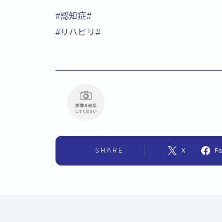
#認知症#
#リハビリ#
SHARE
X
F