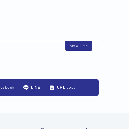
ABOUT ME
acebook
LINE
URL copy