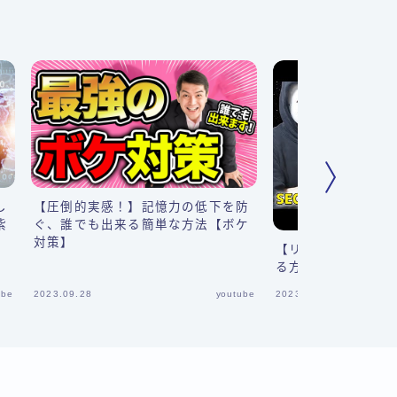
し
【圧倒的実感！】記憶力の低下を防
紫
ぐ、誰でも出来る簡単な方法【ボケ
対策】
【リライト超入門】
る方法5ステップ【
ube
2023.09.28
youtube
2023.09.30