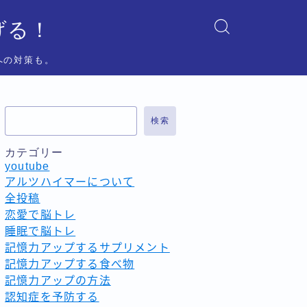
げる！
への対策も。
検索
カテゴリー
youtube
アルツハイマーについて
全投稿
恋愛で脳トレ
睡眠で脳トレ
記憶力アップするサプリメント
記憶力アップする食べ物
記憶力アップの方法
認知症を予防する