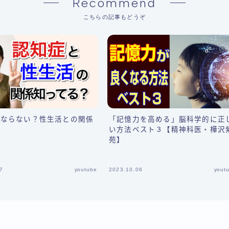
Recommend
こちらの記事もどうぞ
にならない？性生活との関係
「記憶力を高める」脳科学的に正
い方法ベスト３【精神科医・樺沢
苑】
7
youtube
2023.10.06
yout