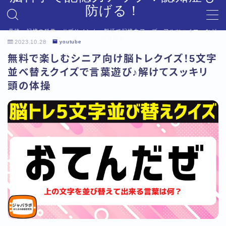
防げる！
音読、記憶の科学、サプリメント、脳活で記憶力アップ。アルツハイマーなど
MENU
への対策も。
2023.10.28
youtube
デモプリセット記事 #6
無料で楽しむシニア向け脳トレクイズ！5文字
プライバシーポリシー
並べ替えクイズで言葉遊び♪解けてスッキリ
利用規約／特定商取引法に基づく表記
頭の体操
利用規約／特定商取引法に基づく表記
有料記事の決済完了ページ
有料記事の決済完了ページ
運営者情報