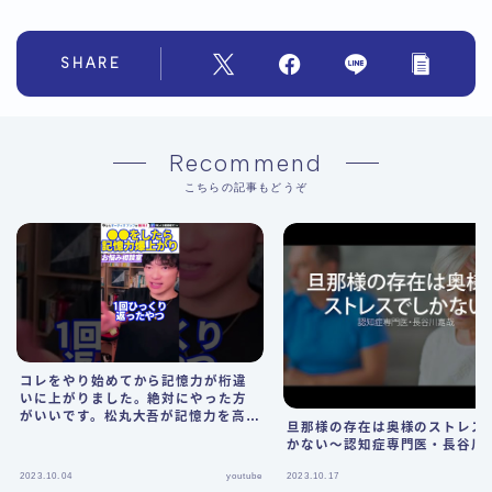
SHARE
Recommend
こちらの記事もどうぞ
コレをやり始めてから記憶力が桁違
いに上がりました。絶対にやった方
がいいです。松丸大吾が記憶力を高め
旦那様の存在は奥様のストレスて
る方法について語る【切り抜き/心理
かない〜認知症専門医・長谷川
学/知識/質疑応答/食事/睡眠/運動/暗
記/読書】
2023.10.04
youtube
2023.10.17