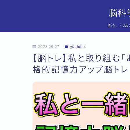
脳科
音読、記憶
2023.09.27
youtube
【脳トレ】私と取り組む
格的記憶力アップ脳トレ