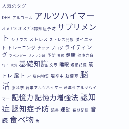
人気のタグ
アルツハイマー
DHA
アルコール
サプリメン
オメガ3認知症予防
オメガ3
ト
ストレス
ダイエッ
シナプス
ストレス発散
ライティン
トレーニング
ト
ナッツ
ブログ
グ
健康
予防
健康寿命
ラベンダー
リノレン酸
五感
基礎知識
筋
睡眠
文章
短期記憶
匂い
嗅覚
脳
脳トレ
トレ
脳卒中
脳梗塞
脳内物質
活
脳科学
若年アルツハイマー
若年性アルツハイ
認知
記憶力
記憶力増強法
マー
症
認知症予防
音
運動
読書
長期記憶
食べ物
読
魚