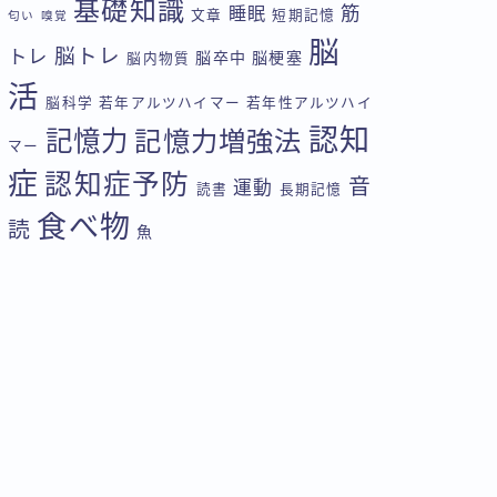
基礎知識
筋
睡眠
文章
短期記憶
匂い
嗅覚
脳
脳トレ
トレ
脳卒中
脳梗塞
脳内物質
活
脳科学
若年アルツハイマー
若年性アルツハイ
認知
記憶力
記憶力増強法
マー
症
認知症予防
音
運動
読書
長期記憶
食べ物
読
魚