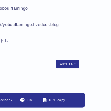
obou.flamingo
flamingo.livedoor.blog
脳トレ
ABOUT ME
acebook
LINE
URL copy