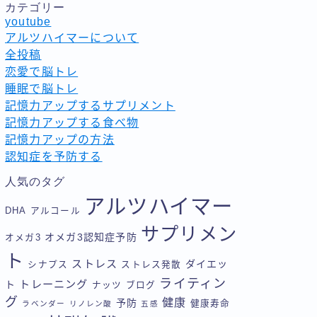
カテゴリー
youtube
アルツハイマーについて
全投稿
恋愛で脳トレ
睡眠で脳トレ
記憶力アップするサプリメント
記憶力アップする食べ物
記憶力アップの方法
認知症を予防する
人気のタグ
アルツハイマー
DHA
アルコール
サプリメン
オメガ3認知症予防
オメガ3
ト
ストレス
ダイエッ
シナプス
ストレス発散
ライティン
トレーニング
ト
ナッツ
ブログ
グ
健康
予防
健康寿命
ラベンダー
リノレン酸
五感