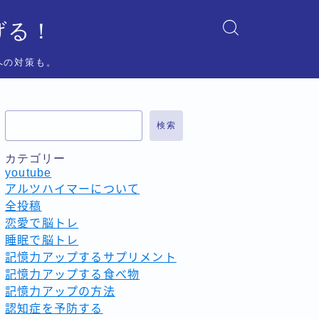
げる！
への対策も。
検索
カテゴリー
youtube
アルツハイマーについて
全投稿
恋愛で脳トレ
睡眠で脳トレ
記憶力アップするサプリメント
記憶力アップする食べ物
記憶力アップの方法
認知症を予防する